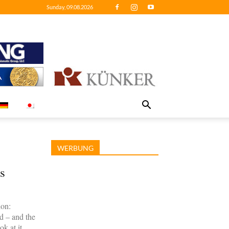
Sunday, 09.08.2026
WERBUNG
s
ion:
ld – and the
k at it.