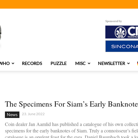
Sponsored by
 WHO
RECORDS
PUZZLE
MISC
NEWSLETTER
The Specimens For Siam’s Early Banknote
23. June 2022
News
Coin dealer Jan Aamlid has published a catalogue of his own collect
specimens for the early banknotes of Siam. Truly a connoisseur’s fie
catalogue is an opulent feast for the eyes. Daniel Baumbach took a loo