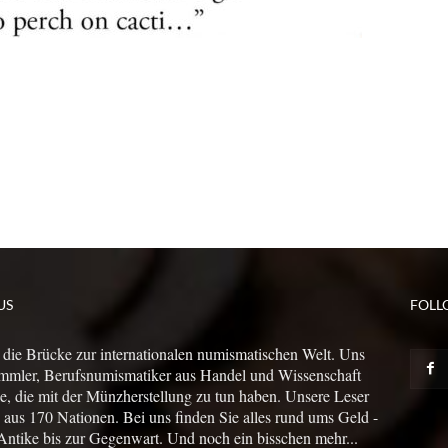
US
FOLL
 die Brücke zur internationalen numismatischen Welt. Uns
mmler, Berufsnumismatiker aus Handel und Wissenschaft
le, die mit der Münzherstellung zu tun haben. Unsere Leser
us 170 Nationen. Bei uns finden Sie alles rund ums Geld -
Antike bis zur Gegenwart. Und noch ein bisschen mehr...