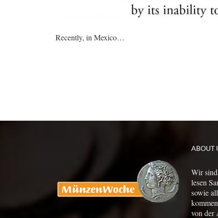
Recently, in Mexico…
ABOUT 
Wir sind
lesen Sa
sowie al
kommen a
von der 