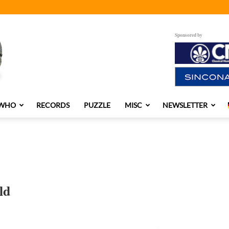
Sponsored by
 WHO
RECORDS
PUZZLE
MISC
NEWSLETTER
ld