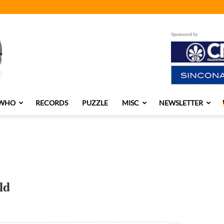
Sponsored by
 WHO
RECORDS
PUZZLE
MISC
NEWSLETTER
ld