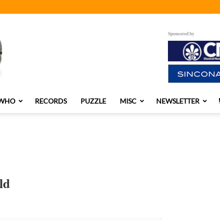
Sponsored by
 WHO
RECORDS
PUZZLE
MISC
NEWSLETTER
ld