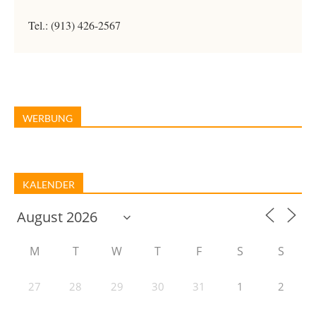
Tel.: (913) 426-2567
WERBUNG
KALENDER
M
T
W
T
F
S
S
27
28
29
30
31
1
2