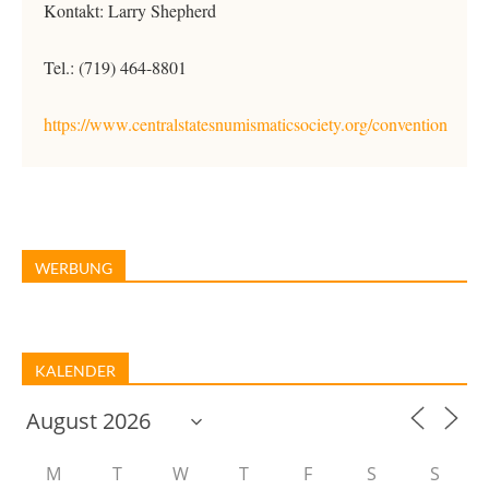
Kontakt: Larry Shepherd
Tel.: (719) 464-8801
https://www.centralstatesnumismaticsociety.org/convention
WERBUNG
KALENDER
M
T
W
T
F
S
S