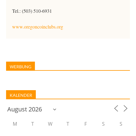
Tel.: (503) 510-6931
www.oregoncoinclubs.org
WERBUNG
KALENDER
M
T
W
T
F
S
S