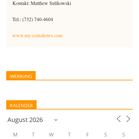
Kontakt: Matthew Sulikowski
Tel.: (732) 740-4604
www.my-coinshows.com
WERBUNG
KALENDER
M
T
W
T
F
S
S