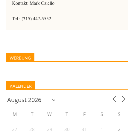
Kontakt: Mark Caiello
Tel.: (315) 447-5552
WERBUNG
KALENDER
M
T
W
T
F
S
S
27
28
29
30
31
1
2