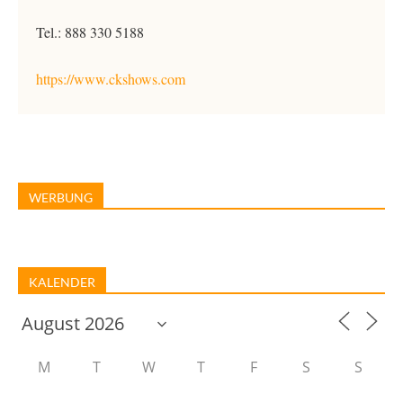
Tel.: 888 330 5188
https://www.ckshows.com
WERBUNG
KALENDER
M
T
W
T
F
S
S