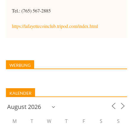
Tel.: (765) 567-2885
https://lafayettecoinclub.tripod.com/index.html
WERBUNG
KALENDER
M
T
W
T
F
S
S