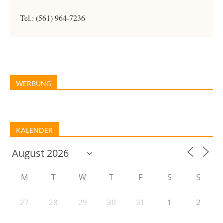
Tel.: (561) 964-7236
WERBUNG
KALENDER
M
T
W
T
F
S
S
27
28
29
30
31
1
2