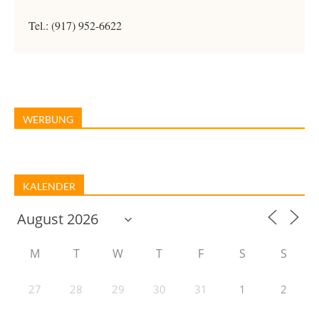
Tel.: (917) 952-6622
WERBUNG
KALENDER
M
T
W
T
F
S
S
27
28
29
30
31
1
2