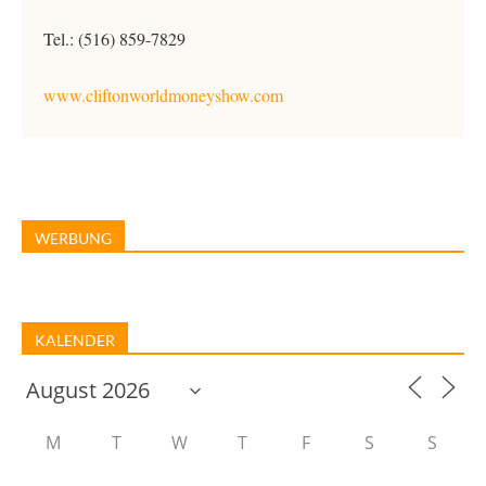
Tel.: (516) 859-7829
www.cliftonworldmoneyshow.com
WERBUNG
KALENDER
M
T
W
T
F
S
S