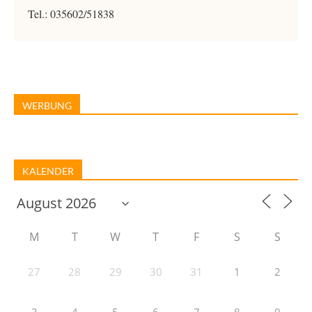
Tel.: 035602/51838
WERBUNG
KALENDER
M
T
W
T
F
S
S
27
28
29
30
31
1
2