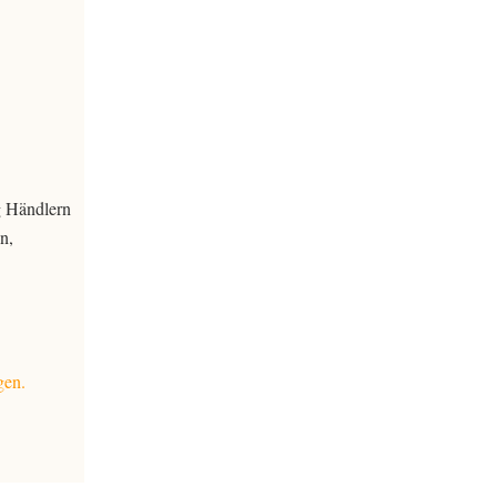
g Händlern
n,
gen.