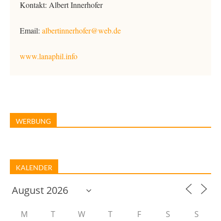
Kontakt: Albert Innerhofer
Email:
albertinnerhofer@web.de
www.lanaphil.info
WERBUNG
KALENDER
M
T
W
T
F
S
S