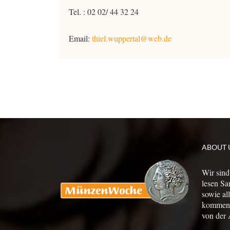
Tel. : 02 02/ 44 32 24
Email:
thiel.wuppertal@web.de
ABOUT 
Wir sind
lesen Sa
sowie al
kommen a
von der 