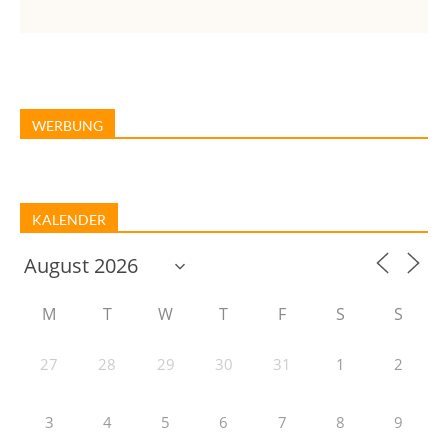
WERBUNG
KALENDER
M
T
W
T
F
S
S
27
28
29
30
31
1
2
3
4
5
6
7
8
9