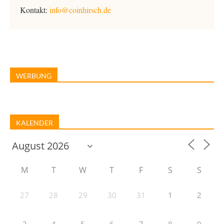
Kontakt:
info@coinhirsch.de
WERBUNG
KALENDER
M
T
W
T
F
S
S
27
28
29
30
31
1
2