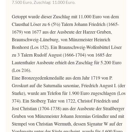
7.500 Euro, Zuschlag: 11.000 Euro.
Getoppt wurde dieser Zuschlag mit 11.000 Euro von dem
Clausthal Löser zu 6 (5½) Talern Johann Friedrich (1665-
1679) von 1677 aus der Ausbeute der Harzer Gruben,
Braunschweig-Lüneburg, von Münzmeister Heinrich
Bonhorst (Los 152). Ein Braunschweig-Wolfenbüttel Löser
zu 3 Talern Rudolf August (1666-1704) von 1685 der
Lautenthaler Ausbeute erhielt den Zuschlag für 5.200 Euro
(Los 216).
Eine Bronzegedenkmedaille aus dem Jahr 1719 von P.
Groskurt auf die Saturnalia saxoniae, Friedrich August I. (der
Starke), wurde am Telefon für 1.900 Euro zugeschlagen (Los
374). Ein Stolberg Taler von 1722, Christof Friedrich und
Jost Christian (1704-1738) aus der Ausbeute der Straßberger
Gruben von Münzmeister Johann Jeremias Gründler und mit
Stempel von Christian Wermuth, dessen Signatur W auf der
Vorderseite unter der Säule erscheint, wurde für 4.600 Euro