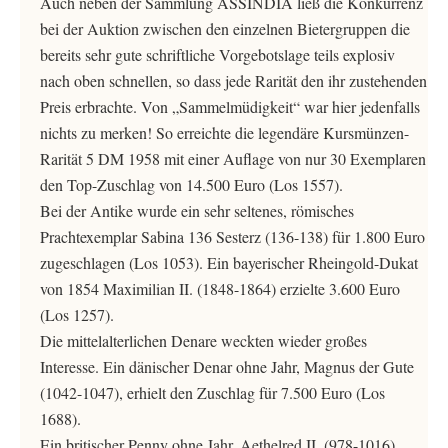
Auch neben der Sammlung ASSINDIA ließ die Konkurrenz
bei der Auktion zwischen den einzelnen Bietergruppen die
bereits sehr gute schriftliche Vorgebotslage teils explosiv
nach oben schnellen, so dass jede Rarität den ihr zustehenden
Preis erbrachte. Von „Sammelmüdigkeit“ war hier jedenfalls
nichts zu merken! So erreichte die legendäre Kursmünzen-
Rarität 5 DM 1958 mit einer Auflage von nur 30 Exemplaren
den Top-Zuschlag von 14.500 Euro (Los 1557).
Bei der Antike wurde ein sehr seltenes, römisches
Prachtexemplar Sabina 136 Sesterz (136-138) für 1.800 Euro
zugeschlagen (Los 1053). Ein bayerischer Rheingold-Dukat
von 1854 Maximilian II. (1848-1864) erzielte 3.600 Euro
(Los 1257).
Die mittelalterlichen Denare weckten wieder großes
Interesse. Ein dänischer Denar ohne Jahr, Magnus der Gute
(1042-1047), erhielt den Zuschlag für 7.500 Euro (Los
1688).
Ein britischer Penny ohne Jahr, Aethelred II. (978-1016),