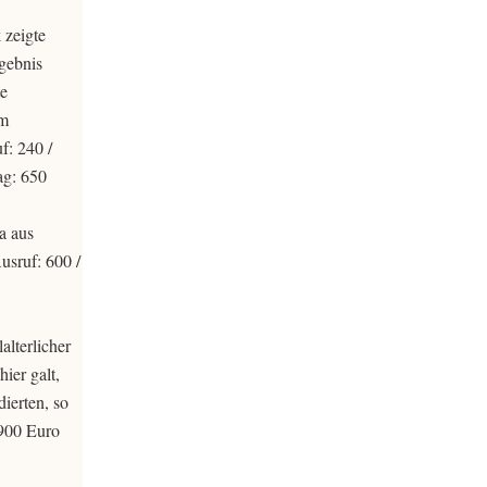
 zeigte
gebnis
te
em
f: 240 /
ag: 650
a aus
usruf: 600 /
lterlicher
ier galt,
ierten, so
 900 Euro