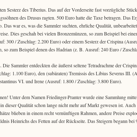
en Sesterz des Tiberius. Das auf der Vorderseite fast vorzügliche Stück
ngssöhnen des Drusus ragten. 500 Euro hatte die Taxe betragen. Das Er
o. Das war es, was die Sammler suchten, ehrliche Qualität, unbearbeite
Preise. Dies geschah bei vielen Bronzemünzen, so zum Beispiel bei ein
uf: 300 / Zuschlag: 2.200 Euro) oder einem Sesterz der Crispina (Ausru
n, so zum Beispiel denen des Hadrian (z. B. Ausruf: 240 Euro / Zuschl
s. Die Sammler entdeckten die äußerst seltene Tetradrachme der Crispin
hlag: 1.100 Euro), den (subäraten) Tremissis des Libius Severus III. (A
tantinus VI. und Irene (Ausruf: 1.800 / Zuschlag: 3.800 Euro).
men! Unter dem Namen Friedinger-Pranter wurde eine Sammlung mittela
n dieser Qualität schon lange nicht mehr auf Markt gewesen ist. Auch h
hätze blieben in einem recht vernünftigen Rahmen, andere Preise explod
dnis Heinrichs des Fetten auf der Rückseite. Das Steigern begann bei