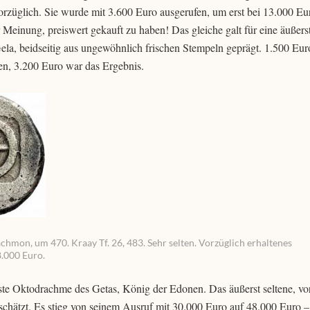
orzüglich. Sie wurde mit 3.600 Euro ausgerufen, um erst bei 13.000 Eu
einung, preiswert gekauft zu haben! Das gleiche galt für eine äußerst
la, beidseitig aus ungewöhnlich frischen Stempeln geprägt. 1.500 Euro
en, 3.200 Euro war das Ergebnis.
chmon, um 470. Kraay Tf. 26, 483. Sehr selten. Vorzüglich erhaltenes
8.000 Euro.
te Oktodrachme des Getas, König der Edonen. Das äußerst seltene, vo
chätzt. Es stieg von seinem Ausruf mit 30.000 Euro auf 48.000 Euro –