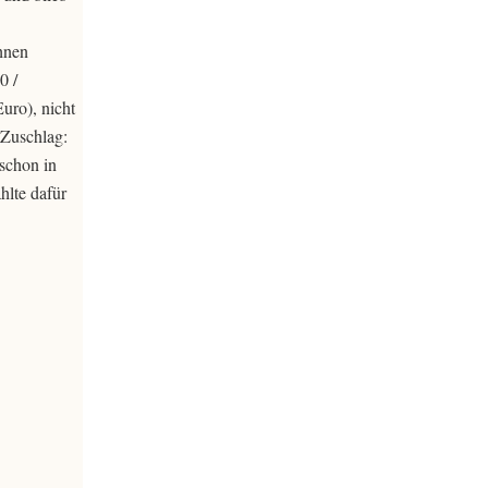
hnen
0 /
uro), nicht
 Zuschlag:
schon in
hlte dafür