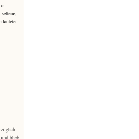
ro
 seltene,
 lautete
rzüglich
 und blieb