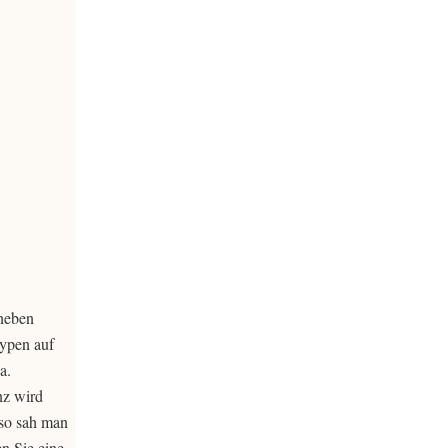
neben
typen auf
a.
nz wird
so sah man
n Sie eine