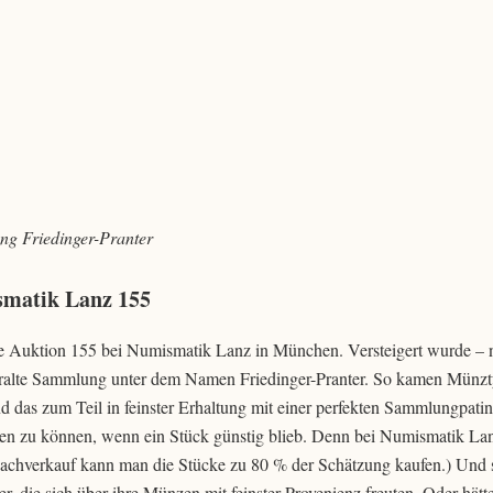
ng Friedinger-Pranter
smatik Lanz 155
e Auktion 155 bei Numismatik Lanz in München. Versteigert wurde – 
 uralte Sammlung unter dem Namen Friedinger-Pranter. So kamen Münz
nd das zum Teil in feinster Erhaltung mit einer perfekten Sammlungpatin
ieren zu können, wenn ein Stück günstig blieb. Denn bei Numismatik La
achverkauf kann man die Stücke zu 80 % der Schätzung kaufen.) Und 
 die sich über ihre Münzen mit feinster Provenienz freuten. Oder hätte