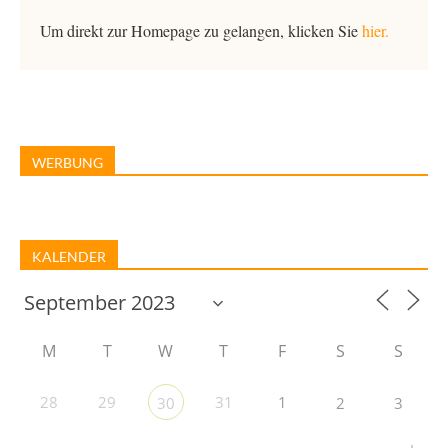
Um direkt zur Homepage zu gelangen, klicken Sie
hier.
WERBUNG
KALENDER
M
T
W
T
F
S
S
28
29
31
1
30
2
3
+