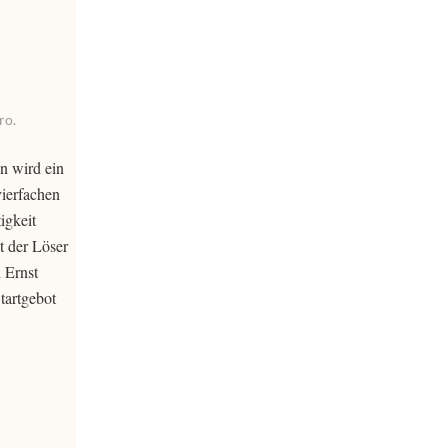
ro.
n wird ein
ierfachen
igkeit
t der Löser
 Ernst
artgebot