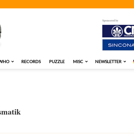
Sponsored by
 WHO
RECORDS
PUZZLE
MISC
NEWSLETTER
smatik