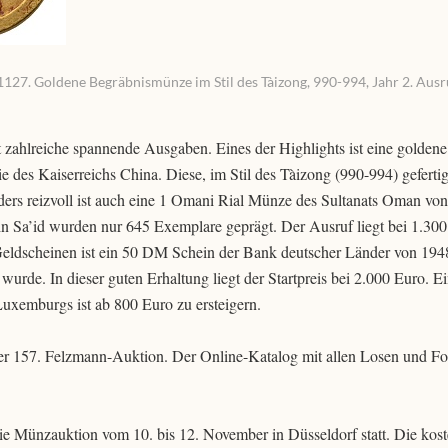
1127. Goldene Begräbnismünze im Stil des Tàizong, 990-994, Jahr 2. Ausr
 zahlreiche spannende Ausgaben. Eines der Highlights ist eine goldene
des Kaiserreichs China. Diese, im Stil des Tàizong (990-994) gefertig
nders reizvoll ist auch eine 1 Omani Rial Münze des Sultanats Oman vo
in Sa’id wurden nur 645 Exemplare geprägt. Der Ausruf liegt bei 1.300
Geldscheinen ist ein 50 DM Schein der Bank deutscher Länder von 194
wurde. In dieser guten Erhaltung liegt der Startpreis bei 2.000 Euro. E
uxemburgs ist ab 800 Euro zu ersteigern.
 der 157. Felzmann-Auktion. Der Online-Katalog mit allen Losen und Fo
ie Münzauktion vom 10. bis 12. November in Düsseldorf statt. Die kos