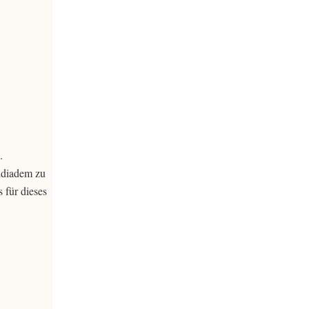
.
rldiadem zu
 für dieses