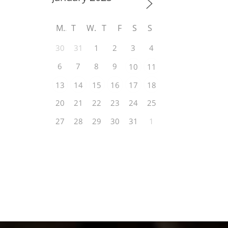
M
T
W
T
F
S
S
30
31
1
2
3
4
5
6
7
8
9
10
11
12
13
14
15
16
17
18
19
20
21
22
23
24
25
26
27
28
29
30
31
1
2