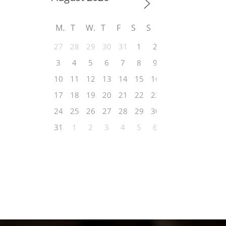
M
T
W
T
F
S
S
27
28
29
30
31
1
2
3
4
5
6
7
8
9
10
11
12
13
14
15
16
17
18
19
20
21
22
23
24
25
26
27
28
29
30
31
1
2
3
4
5
6