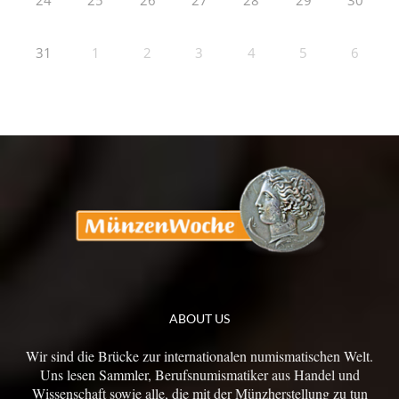
24
25
26
27
28
29
30
31
1
2
3
4
5
6
ABOUT US
Wir sind die Brücke zur internationalen numismatischen Welt.
Uns lesen Sammler, Berufsnumismatiker aus Handel und
Wissenschaft sowie alle, die mit der Münzherstellung zu tun