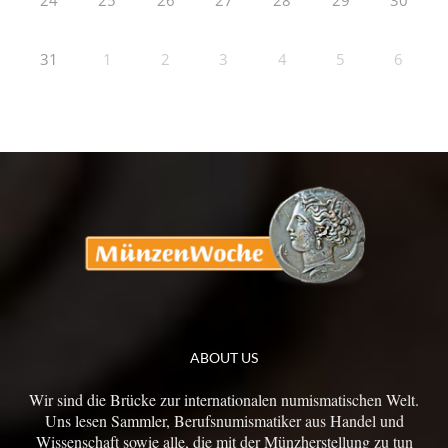
24
25
26
27
28
29
30
31
1
2
3
4
5
6
ABOUT US
Wir sind die Brücke zur internationalen numismatischen Welt.
Uns lesen Sammler, Berufsnumismatiker aus Handel und
Wissenschaft sowie alle, die mit der Münzherstellung zu tun