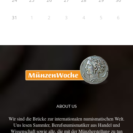
24
25
26
27
28
29
30
31
1
2
3
4
5
6
ABOUT US
Wir sind die Brücke zur internationalen numismatischen Welt.
Uns lesen Sammler, Berufsnumismatiker aus Handel und
Wissenschaft sowie alle, die mit der Münzherstellung zu tun