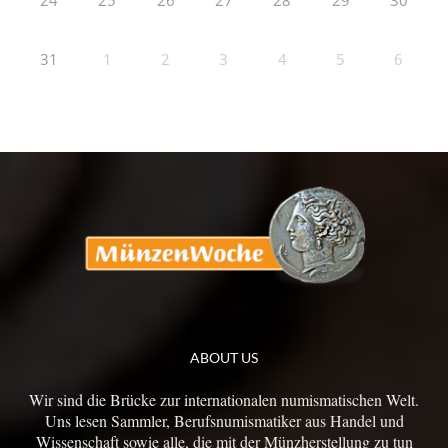
24
25
26
27
28
29
30
31
1
2
3
4
5
6
ABOUT US
Wir sind die Brücke zur internationalen numismatischen Welt.
Uns lesen Sammler, Berufsnumismatiker aus Handel und
Wissenschaft sowie alle, die mit der Münzherstellung zu tun