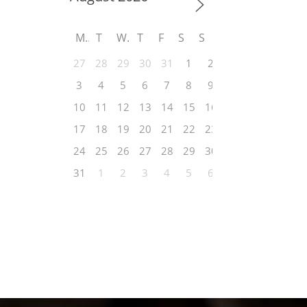
M
T
W
T
F
S
S
27
28
29
30
31
1
2
3
4
5
6
7
8
9
10
11
12
13
14
15
16
17
18
19
20
21
22
23
24
25
26
27
28
29
30
31
1
2
3
4
5
6