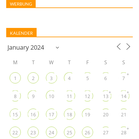
WERBUNG
KALENDER
M
T
W
T
F
S
S
+
1
2
3
4
5
6
7
+
+
8
9
10
11
12
13
14
15
16
17
18
19
20
21
+
22
23
24
25
26
27
28