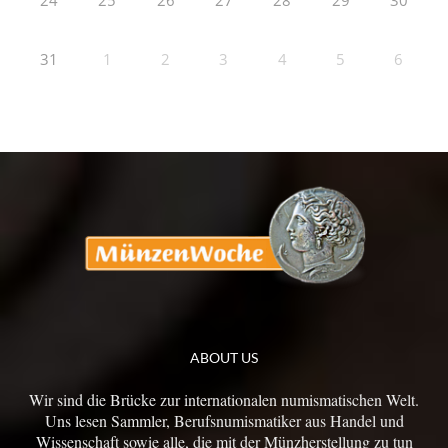
24
25
26
27
28
29
30
31
1
2
3
4
5
6
ABOUT US
Wir sind die Brücke zur internationalen numismatischen Welt.
Uns lesen Sammler, Berufsnumismatiker aus Handel und
Wissenschaft sowie alle, die mit der Münzherstellung zu tun