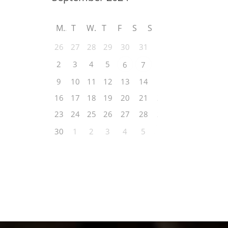
M
T
W
T
F
S
S
26
27
28
29
30
31
1
2
3
4
5
8
6
7
9
10
11
12
13
14
15
16
17
18
19
20
21
22
23
24
25
26
27
28
29
30
1
2
3
4
5
6