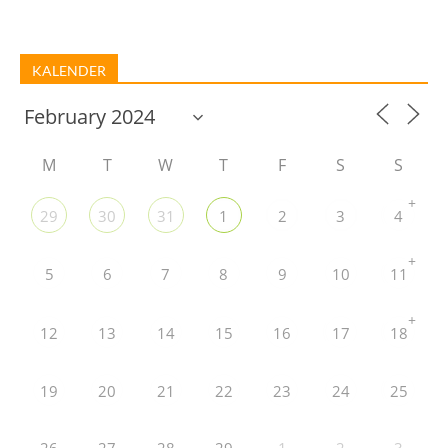
KALENDER
M
T
W
T
F
S
S
+
29
30
31
1
2
3
4
+
5
6
7
8
9
10
11
+
12
13
14
15
16
17
18
19
20
21
22
23
24
25