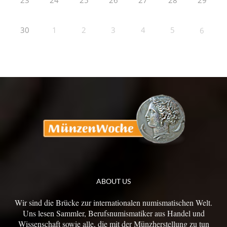
23
24
25
26
27
28
29
30
1
2
3
4
5
6
ABOUT US
Wir sind die Brücke zur internationalen numismatischen Welt.
Uns lesen Sammler, Berufsnumismatiker aus Handel und
Wissenschaft sowie alle, die mit der Münzherstellung zu tun