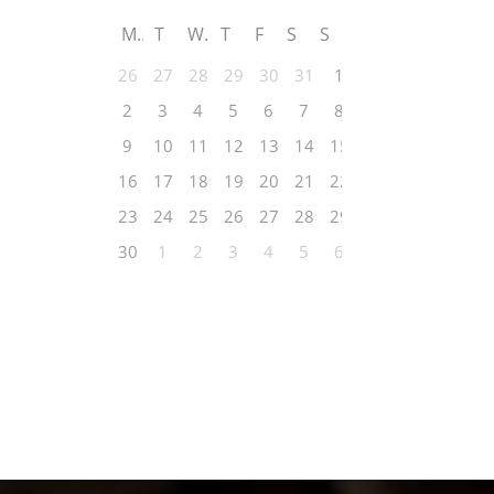
M
T
W
T
F
S
S
26
27
28
29
30
31
1
2
3
4
5
6
7
8
9
10
11
12
13
14
15
16
17
18
19
20
21
22
23
24
25
26
27
28
29
30
1
2
3
4
5
6