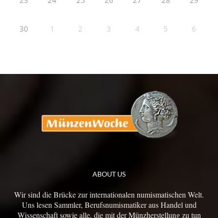
23
24
25
26
27
28
29
30
1
2
3
4
5
6
ABOUT US
Wir sind die Brücke zur internationalen numismatischen Welt.
Uns lesen Sammler, Berufsnumismatiker aus Handel und
Wissenschaft sowie alle, die mit der Münzherstellung zu tun