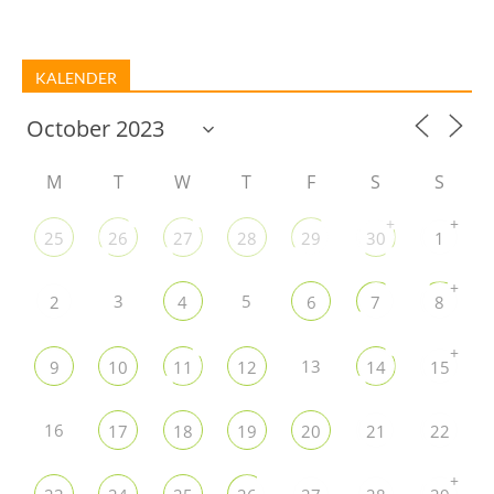
KALENDER
M
T
W
T
F
S
S
+
+
25
26
27
28
29
30
1
+
3
5
2
4
6
7
8
+
13
9
10
11
12
14
15
16
17
18
19
20
21
22
+