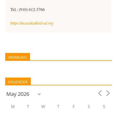
Tel.: (910) 612-3766
https://ncazaleafestival.org
WERBUNG
KALENDER
M
T
W
T
F
S
S