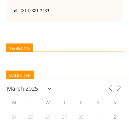
Tel.: (814) 881-2483
WERBUNG
KALENDER
M
T
W
T
F
S
S
24
25
26
27
28
1
2