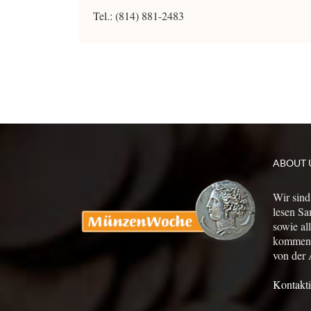
Tel.: (814) 881-2483
ABOUT 
Wir sind
lesen Sa
sowie al
kommen a
von der 
Kontakti