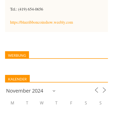
Tel.: (419) 654-0656
https://blueribboncoinshow.weebly.com
WERBUNG
KALENDER
M
T
W
T
F
S
S