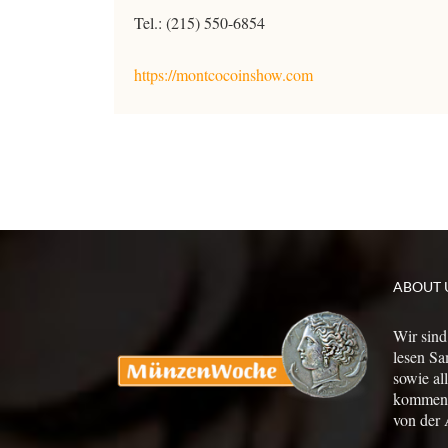
Tel.: (215) 550-6854
https://montcocoinshow.com
ABOUT 
Wir sind
lesen Sa
sowie al
kommen a
von der 