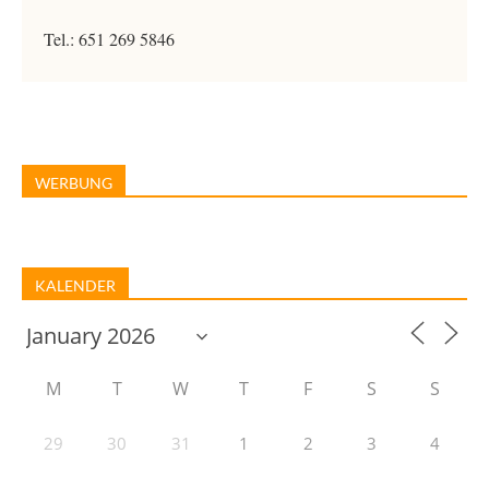
Tel.: 651 269 5846
WERBUNG
KALENDER
M
T
W
T
F
S
S
29
30
31
1
2
3
4