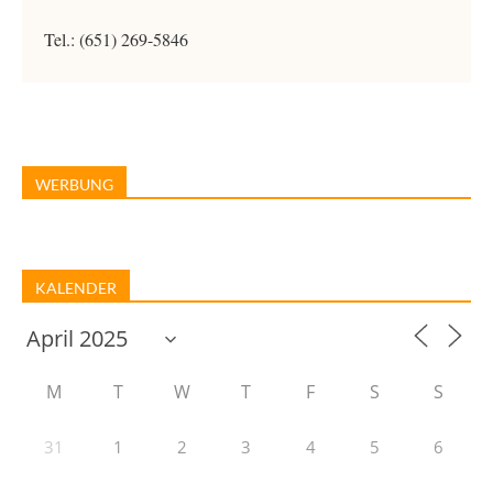
Tel.: (651) 269-5846
WERBUNG
KALENDER
M
T
W
T
F
S
S
31
1
2
3
4
5
6