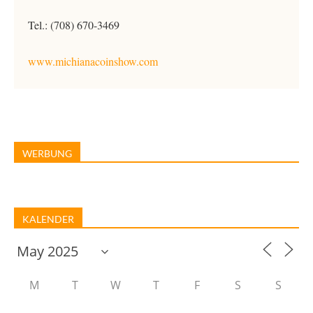
Tel.: (708) 670-3469
www.michianacoinshow.com
WERBUNG
KALENDER
M
T
W
T
F
S
S