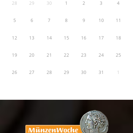
28
29
30
1
2
3
4
5
6
7
8
9
10
11
12
13
14
15
16
17
18
19
20
21
22
23
24
25
26
27
28
29
30
31
1