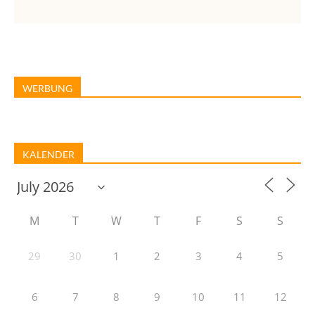
WERBUNG
KALENDER
M
T
W
T
F
S
S
29
30
1
2
3
4
5
6
7
8
9
10
11
12