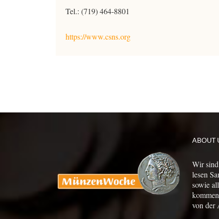
Tel.: (719) 464-8801
https://www.csns.org
ABOUT 
Wir sind
lesen Sa
sowie al
kommen a
von der 