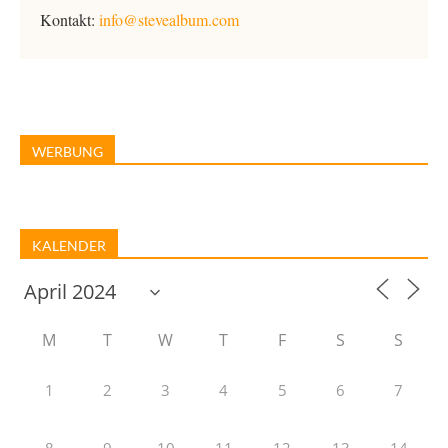
Kontakt:
info@stevealbum.com
WERBUNG
KALENDER
M
T
W
T
F
S
S
1
2
3
4
5
6
7